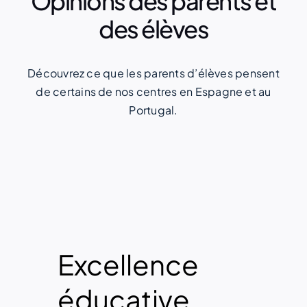
Opinions des parents et
des élèves
Découvrez ce que les parents d’élèves pensent
de certains de nos centres en Espagne et au
Portugal.
Diversité
Enseignement
Excellence
Orientation
dans
de qualité
éducative
pédagogique