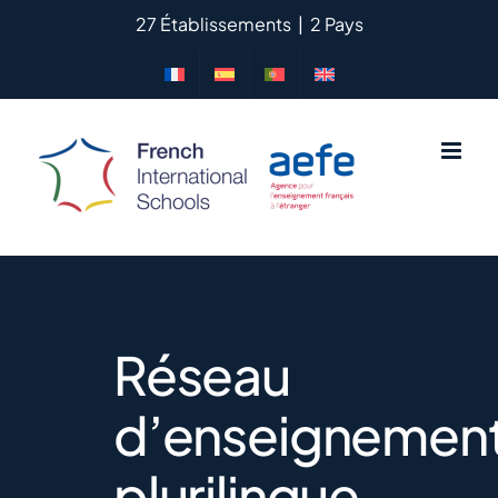
Passer
27 Établissements
|
2 Pays
au
contenu
Réseau
d’enseignemen
plurilingue