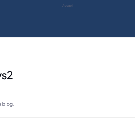
Accueil
vs2
e blog.