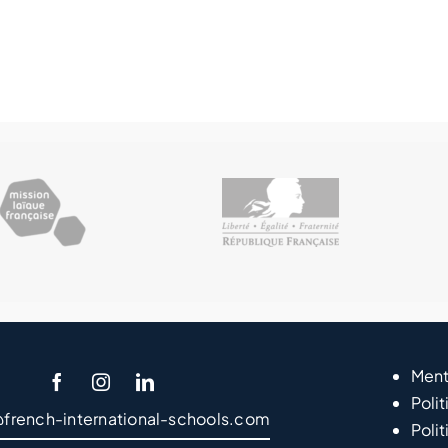
Ment
Polit
@french-international-schools.com
Poli