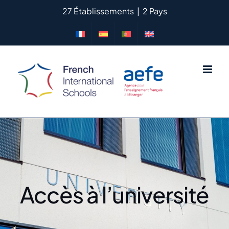
Passer
27 Établissements
|
2 Pays
au
contenu
Accès à l’université