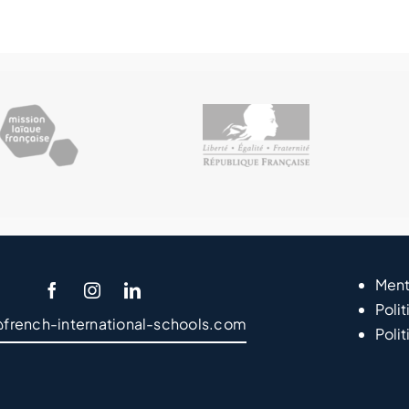
Ment
Polit
@french-international-schools.com
Poli