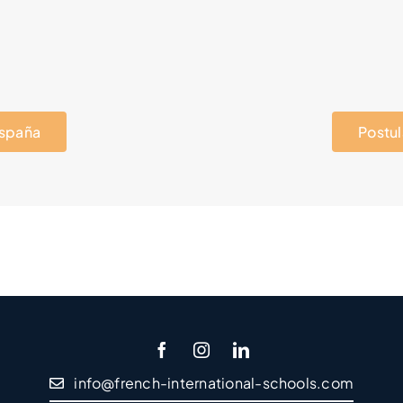
España
Postul
info@french-international-schools.com