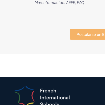
Más información:
AEFE
,
FAQ
Postularse en 