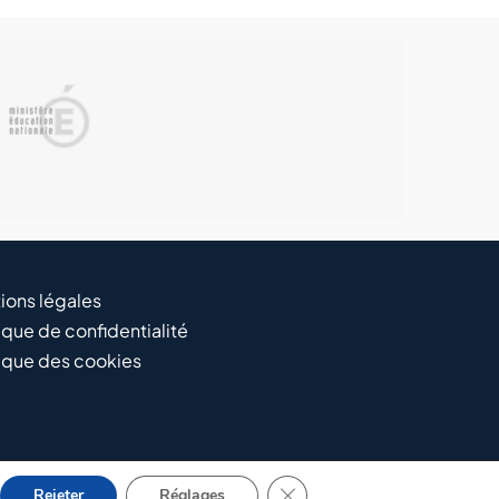
ions légales
ique de confidentialité
tique des cookies
Fermer la bannière des cooki
Rejeter
Réglages
iento Web