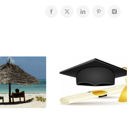
Facebook
X
LinkedIn
Pinterest
Xing
Résultats du
Bourses
Bac
scolaires