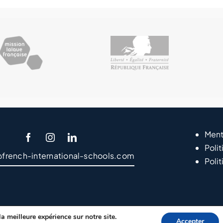
Ment
Polit
@french-international-schools.com
Poli
a meilleure expérience sur notre site.
Accepter
ght EFEP – 2024
LVS2 – Agencia de Marketing Online y Posicionam