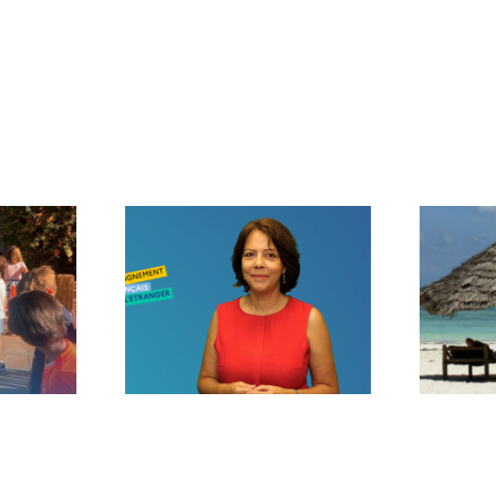
age de
Voilà l’été…
trée