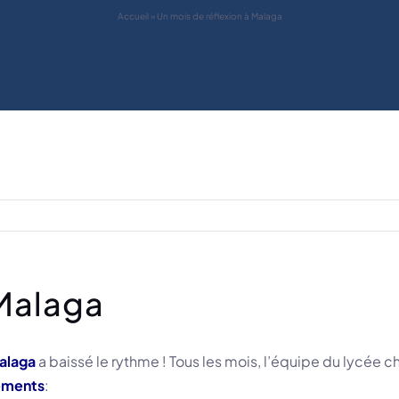
Accueil
»
Un mois de réflexion à Malaga
 Malaga
alaga
a baissé le rythme ! Tous les mois, l’équipe du lycée che
ements
: