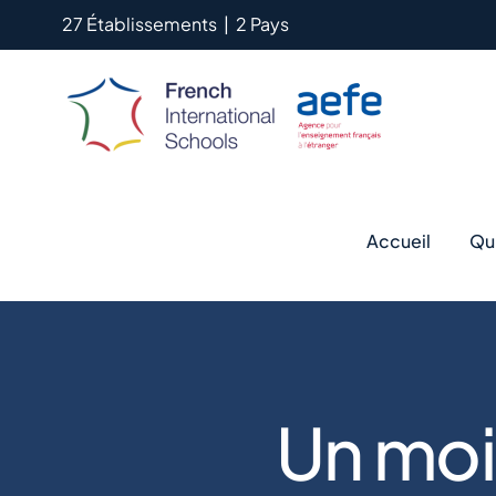
Passer
27 Établissements
|
2 Pays
au
contenu
Accueil
Qu
Un moi