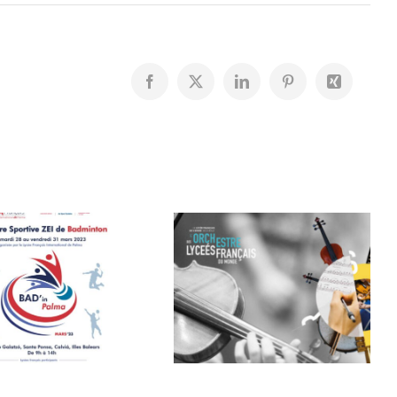
Facebook
X
LinkedIn
Pinterest
Xing
Orchestre
100% de
des lycées
réussite au
français du
Bachibac
Monde