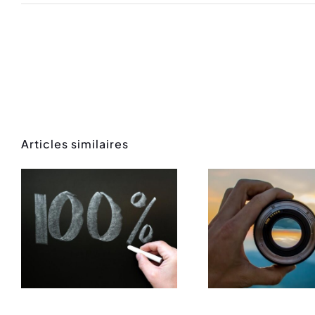
Articles similaires
Sémi
Concours
d
photos
conve
Malaga
à M