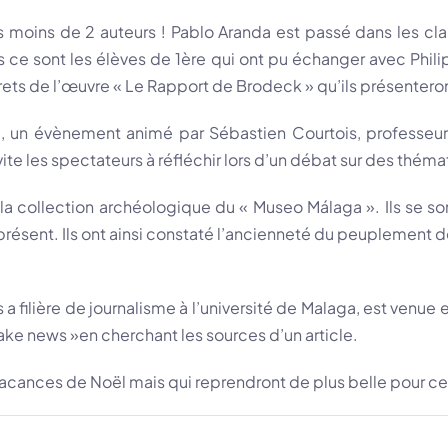
s moins de 2 auteurs ! Pablo Aranda est passé dans les cla
is ce sont les élèves de 1ère qui ont pu échanger avec Ph
ts de l’œuvre « Le Rapport de Brodeck » qu’ils présenteron
lo », un évènement animé par Sébastien Courtois, profess
nvite les spectateurs à réfléchir lors d’un débat sur des thé
 collection archéologique du « Museo Málaga ». Ils se sont
sent. Ils ont ainsi constaté l’ancienneté du peuplement de l
filière de journalisme à l’université de Malaga, est venue
fake news »en cherchant les sources d’un article.
acances de Noël mais qui reprendront de plus belle pour ce