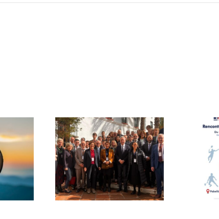
naire
es
Bad’In Palma
ntionnés
alaga