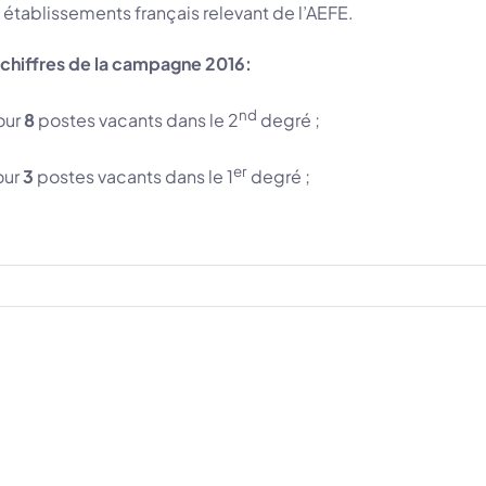
s établissements français relevant de l’AEFE.
chiffres de la campagne 2016:
nd
our
8
postes vacants dans le 2
degré ;
er
our
3
postes vacants dans le 1
degré ;