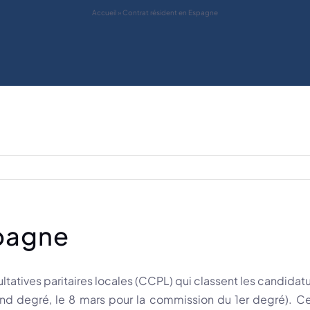
Accueil
»
Contrat résident en Espagne
spagne
ltatives paritaires locales (CCPL) qui classent les candidat
d degré, le 8 mars pour la commission du 1er degré). C