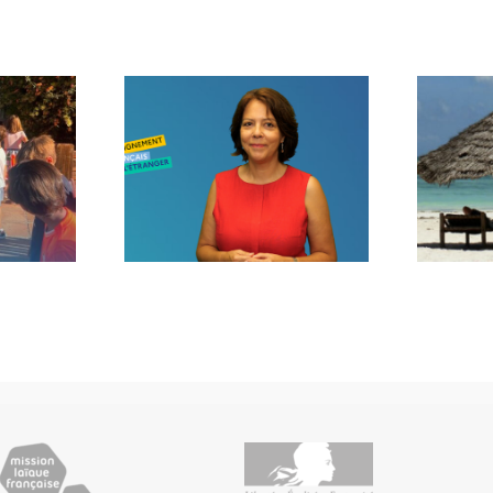
age de
Voilà l’été…
trée