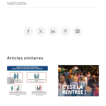
14/07/2016
Facebook
X
LinkedIn
Pinterest
Xing
Articles similaires
Rentrée
Message
des
de rentrée
classes