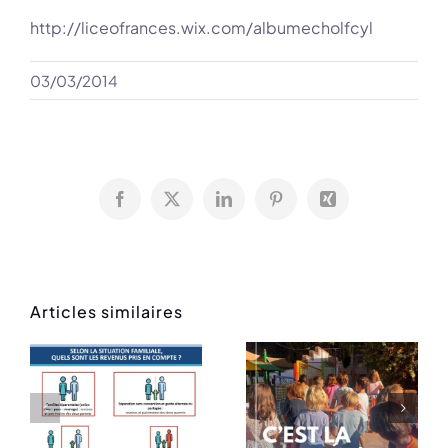
http://liceofrances.wix.com/albumecholfcyl
03/03/2014
Facebook
X
LinkedIn
Pinterest
Xing
Articles similaires
Rentrée
Message
des
de rentrée