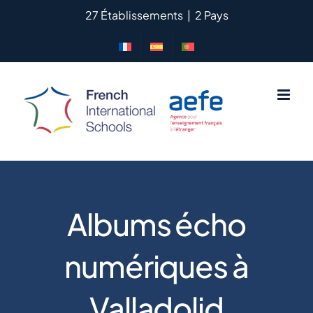
Passer
27 Établissements
|
2 Pays
au
contenu
Albums écho
numériques à
Valladolid