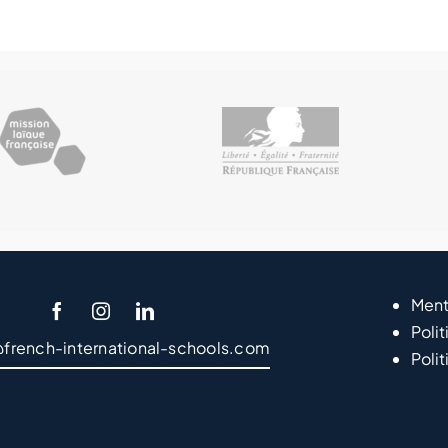
Ment
Polit
@french-international-schools.com
Poli