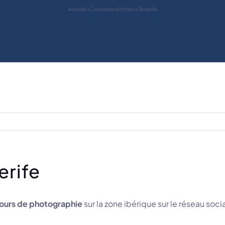
Accueil
»
Concours photos à Tenerife
erife
ours de photographie
sur la zone ibérique sur le réseau soci