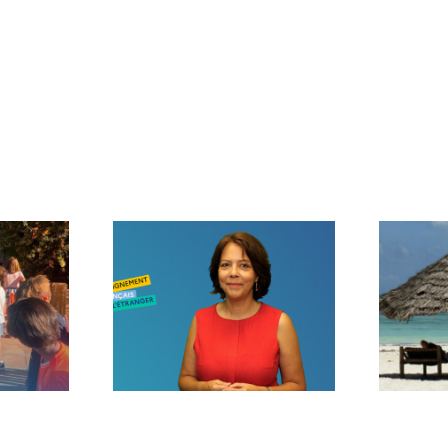
age de
Voilà l’été…
trée