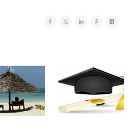
Facebook
X
LinkedIn
Pinterest
Xing
Résultats du
Bourses
Bac
scolaires