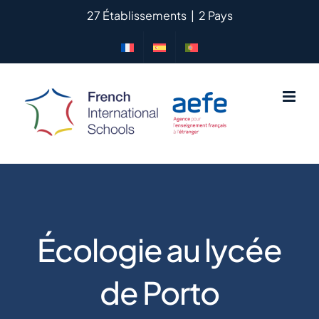
Passer
27 Établissements
|
2 Pays
au
contenu
Écologie au lycée
de Porto