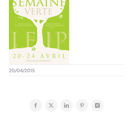
20/04/2015
Facebook
X
LinkedIn
Pinterest
Xing