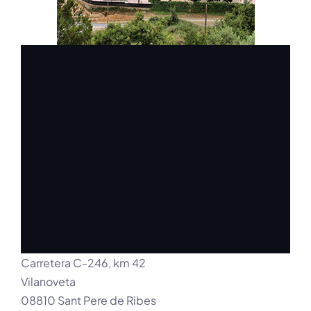
Lycée Français Bel-Air
Garraf
Centro homologado
no concertado con la
AEFE
Carretera C-246, km 42
Vilanoveta
08810 Sant Pere de Ribes