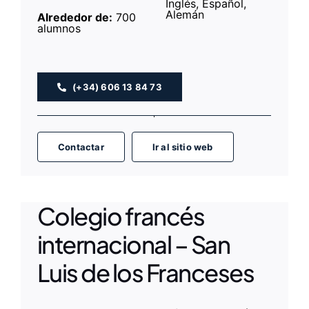
Inglés, Español,
Alemán
Alrededor de:
700
alumnos
(+34) 606 13 84 73
Contactar
Ir al sitio web
Colegio francés
internacional – San
Luis de los Franceses