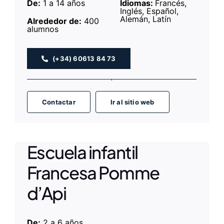
De:
1 a 14 años
Idiomas:
Francés,
Inglés, Español,
Alemán, Latín
Alrededor de:
400
alumnos
(+34) 60613 84 73
Contactar
Ir al sitio web
Escuela infantil
Francesa Pomme
d’Api
De:
2 a 6 años