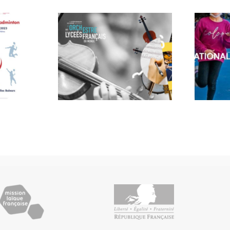
estre
Concours
lycées
photo au LFI
ais du
Malaga
nde