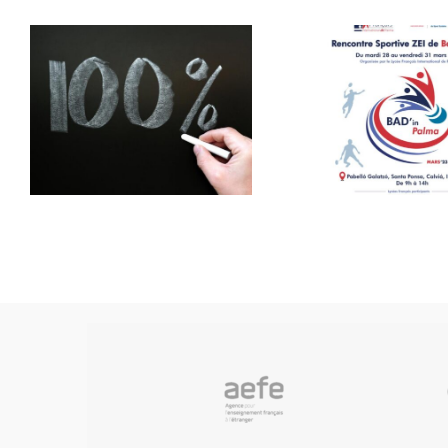
Orch
des 
Bad’In Palma
franç
Mo