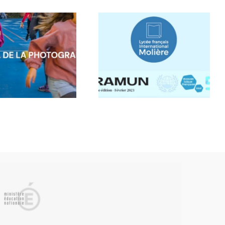
L’ONU au LF
100% de
Molière de
réussite au
Saragosse
Bachibac