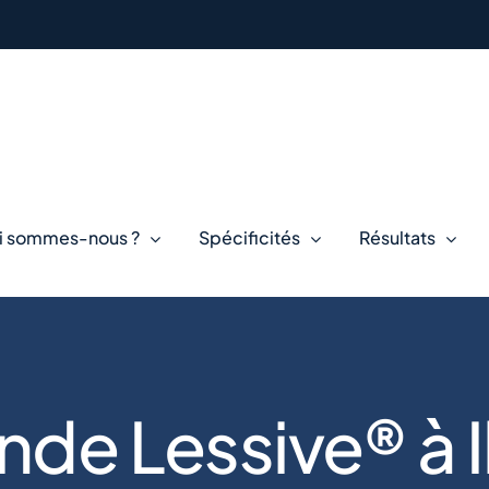
i sommes-nous ?
Spécificités
Résultats
nde Lessive® à I