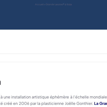
Accueil
»
Grande Lessive® à Ibiza
a
 à une installation artistique éphémère à l’échelle mondiale
té créé en 2006 par la plasticienne Joëlle Gonthier.
La Gra