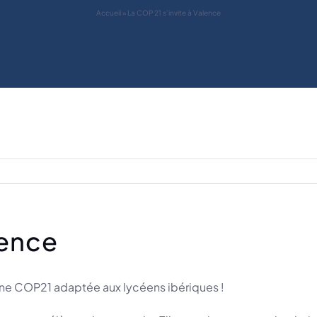
Accueil
»
La COP 21 s’invite à Valence
lence
une COP21 adaptée aux lycéens ibériques !