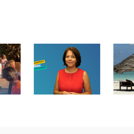
age de
Voilà l’été…
trée