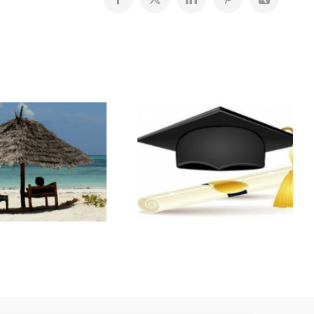
Facebook
X
LinkedIn
Pinterest
Xing
Résultats du
Bourses
Bac
scolaires