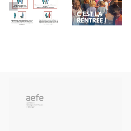
Rentrée
Message
des
de rentrée
classes