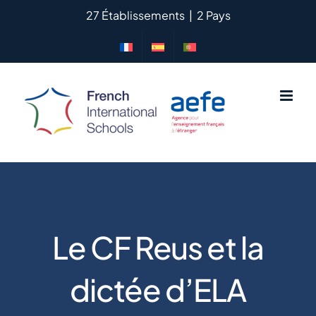
Passer
27 Établissements
|
2 Pays
au
contenu
Le CF Reus et la
dictée d’ELA