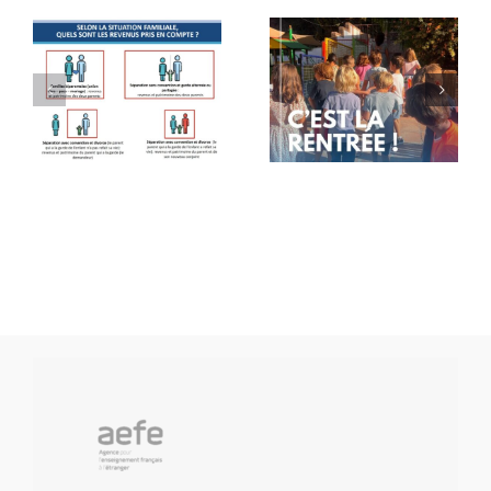
Rentrée
Message
des
de rentrée
classes