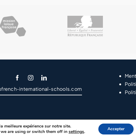
Ment
Polit
@french-international-schools.com
Poli
a meilleure expérience sur notre site.
Accepter
ght EFEP – 2024
LVS2 – Agencia de Marketing Online y Posicionam
we are using or switch them off in
settings
.