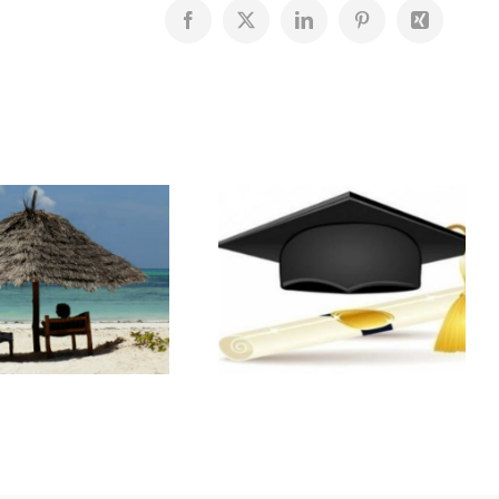
Facebook
X
LinkedIn
Pinterest
Xing
Résultats du
Bourses
Bac
scolaires