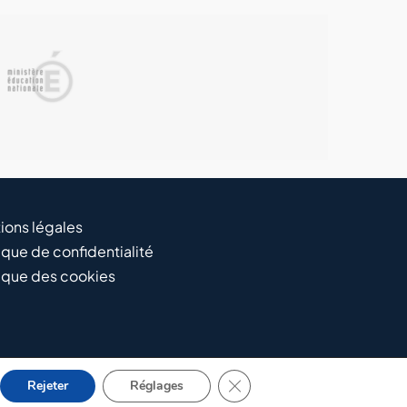
ions légales
ique de confidentialité
tique des cookies
Fermer la bannière des cooki
Rejeter
Réglages
iento Web