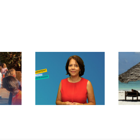
age de
Voilà l’été…
trée