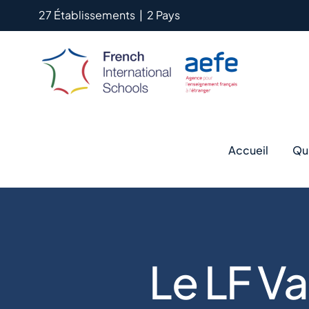
Passer
27 Établissements
|
2 Pays
au
contenu
Accueil
Qu
Le LF Va