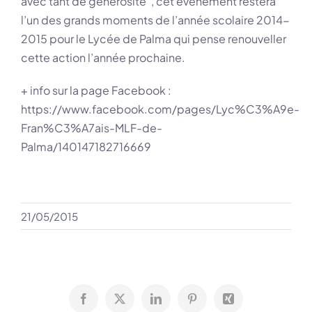
avec tant de générosité”, cet évènement restera
l’un des grands moments de l’année scolaire 2014-
2015 pour le Lycée de Palma qui pense renouveller
cette action l’année prochaine.
+ info sur la page Facebook :
https://www.facebook.com/pages/Lyc%C3%A9e-
Fran%C3%A7ais-MLF-de-
Palma/140147182716669
21/05/2015
Facebook
X
LinkedIn
Pinterest
Xing