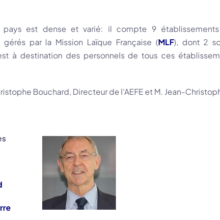
 pays est dense et varié: il compte 9 établissement
0 gérés par la Mission Laïque Française (
MLF
), dont 2 s
’est à destination des personnels de tous ces établisse
istophe Bouchard, Directeur de l’AEFE et M. Jean-Christoph
es
d
rre