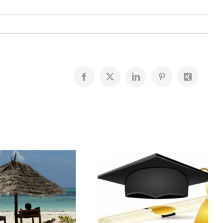
Facebook
X
LinkedIn
Pinterest
Xing
Résultats du
Bourses
Bac
scolaires