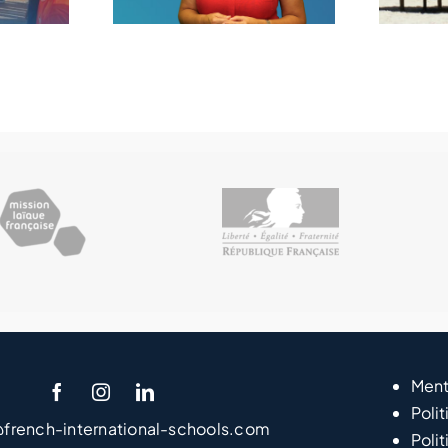
Ment
Polit
@french-international-schools.com
Poli