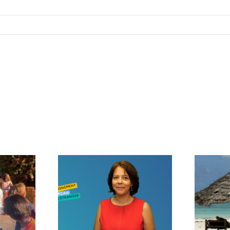
age de
Voilà l’été…
trée