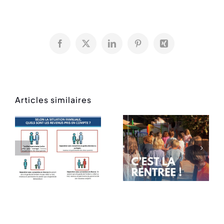
Facebook
X
LinkedIn
Pinterest
Xing
Articles similaires
Rentrée
Message
des
de rentrée
classes