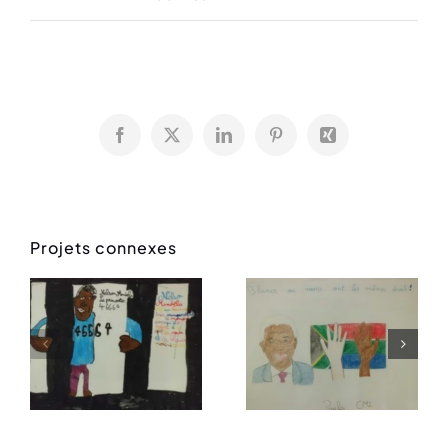
Facebook
X
LinkedIn
Pinterest
Xing
Projets connexes
Paula CM2
Daniel CM1