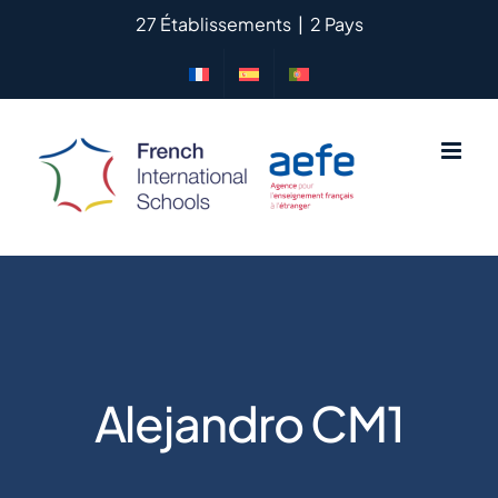
Passer
27 Établissements
|
2 Pays
au
contenu
Alejandro CM1