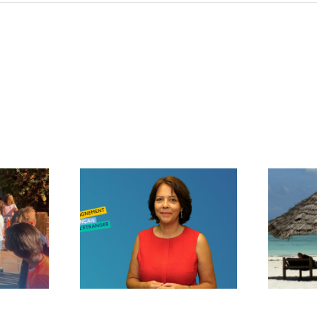
age de
Voilà l’été…
trée