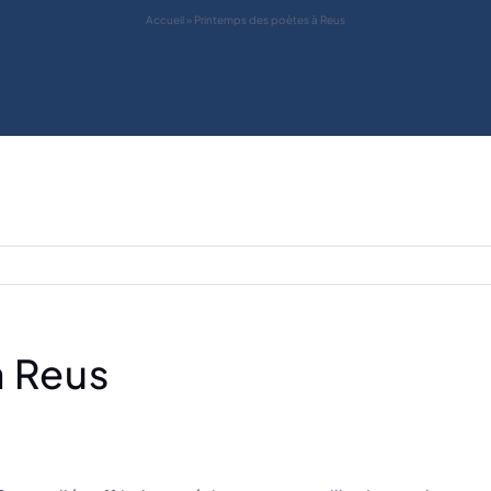
Accueil
»
Printemps des poètes à Reus
à Reus