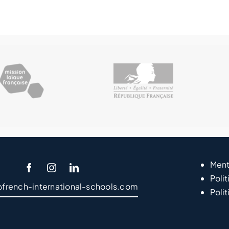
Ment
Polit
@french-international-schools.com
Poli