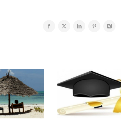
Facebook
X
LinkedIn
Pinterest
Xing
Résultats du
Bourses
Bac
scolaires