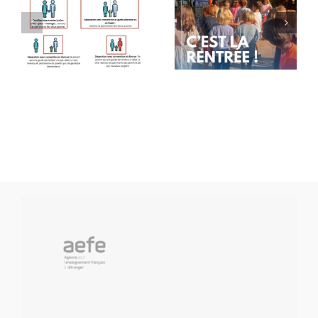
Rentrée
Message
des
de rentrée
classes