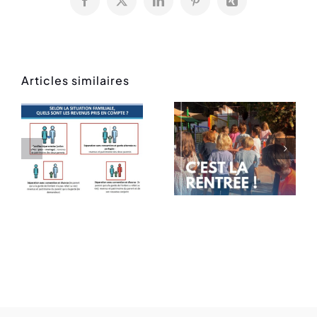
Facebook
X
LinkedIn
Pinterest
Xing
Articles similaires
Rentrée
Message
des
de rentrée
classes