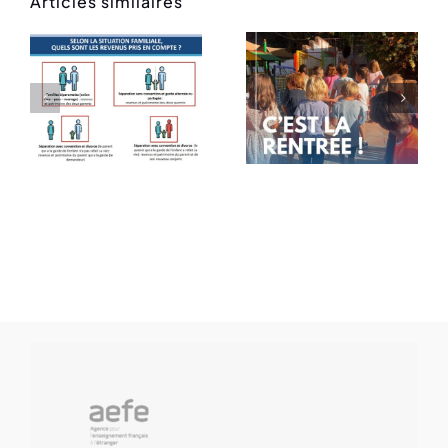
Articles similaires
Rentrée
Message
des
de rentrée
classes