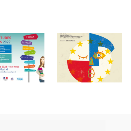
Le LF Madrid
célèbre la
1ère pierre au
journée de
LF Madrid
l’Europe