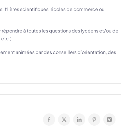
és: filières scientifiques, écoles de commerce ou
r répondre à toutes les questions des lycéens et/ou de
 etc.)
galement animées par des conseillers d’orientation, des
Facebook
X
LinkedIn
Pinterest
Xing