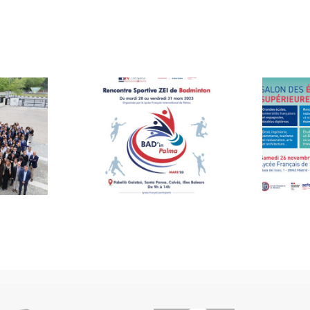
Salon des
études
n Palma
supérieures à
Madrid