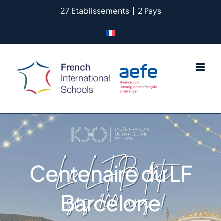
Passer
27 Établissements
|
2 Pays
au
contenu
Centenaire du LF
Barcelone