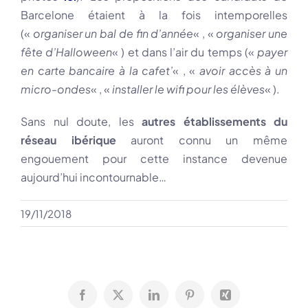
Barcelone étaient à la fois intemporelles
(«
organiser un bal de fin d’année
« , «
organiser une
fête d’Halloween
« ) et dans l’air du temps («
payer
en carte bancaire à la cafet’
« , «
avoir accès à un
micro-ondes
« , «
installer le wifi pour les élèves
« ).
Sans nul doute, les
autres établissements du
réseau ibérique
auront connu un même
engouement pour cette instance devenue
aujourd’hui incontournable…
19/11/2018
Facebook
X
LinkedIn
Pinterest
Xing