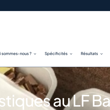
i sommes-nous ?
Spécificités
Résultats
astiques au LF B