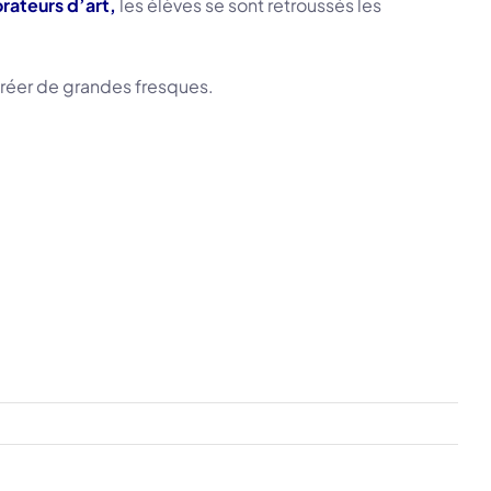
orateurs d’art
,
les élèves se sont retroussés les
 créer de grandes fresques.