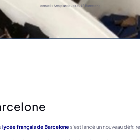
Accueil
»
Arts plastiques au LF Barcelone
Barcelone
u
lycée français de Barcelone
s’est lancé un nouveau défi: r