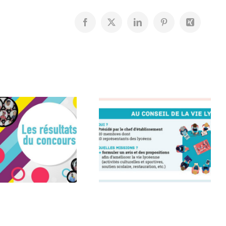
Facebook
X
LinkedIn
Pinterest
Xing
Élection du
Centenaire
CVL à
du LF
Barcelone
Barcelone