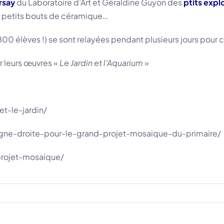
rsay
du Laboratoire d’Art et Géraldine Guyon des
ptits expl
 petits bouts de céramique…
800 élèves !) se sont relayées pendant plusieurs jours pour
er leurs œuvres «
Le Jardin et l’Aquarium
»
t-le-jardin/
igne-droite-pour-le-grand-projet-mosaique-du-primaire/
projet-mosaique/