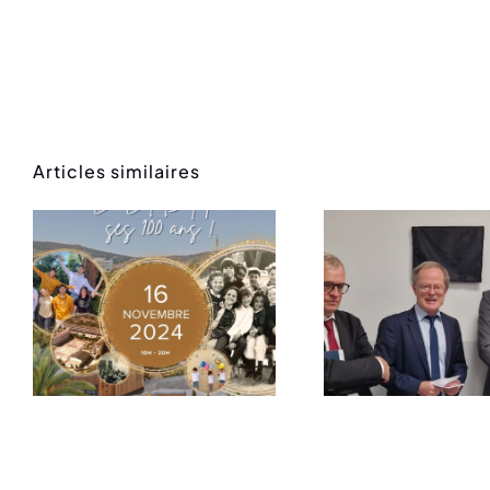
Articles similaires
Le LF
Barcelone à
Bad’I
l’honneur