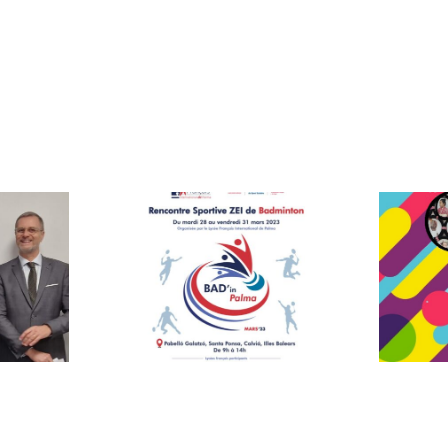
Concours
n Palma
des 30 ans
de l’AEFE