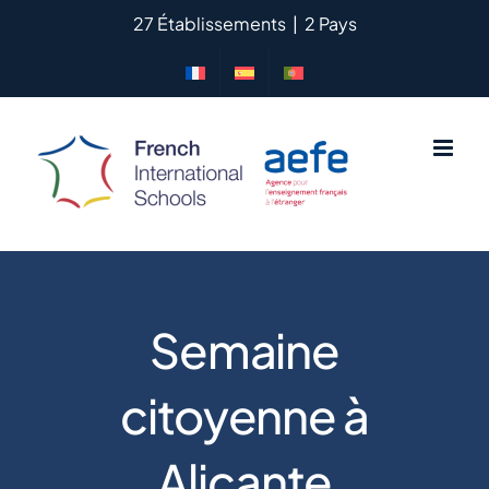
Passer
27 Établissements
|
2 Pays
au
contenu
Semaine
citoyenne à
Alicante