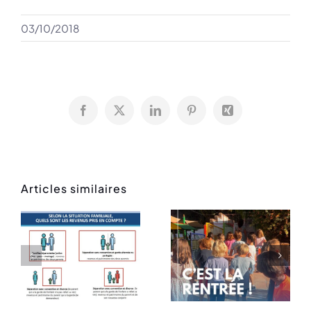
03/10/2018
Facebook
X
LinkedIn
Pinterest
Xing
Articles similaires
Rentrée
Message
des
de rentrée
classes