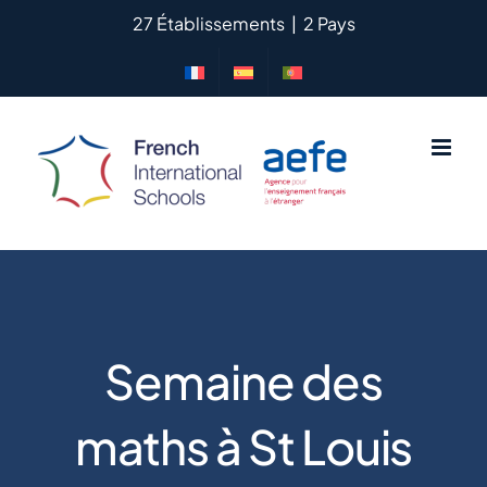
Passer
27 Établissements
|
2 Pays
au
contenu
Semaine des
maths à St Louis