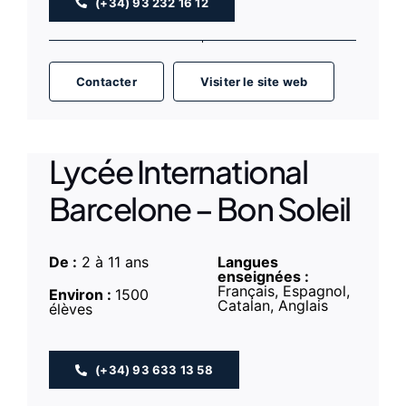
(+34) 93 232 16 12
Contacter
Visiter le site web
Lycée International
Barcelone – Bon Soleil
De :
2 à 11 ans
Langues
enseignées :
Français, Espagnol,
Environ :
1500
Catalan, Anglais
élèves
(+34) 93 633 13 58