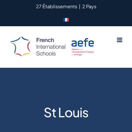
Passer
27 Établissements
|
2 Pays
au
contenu
St Louis