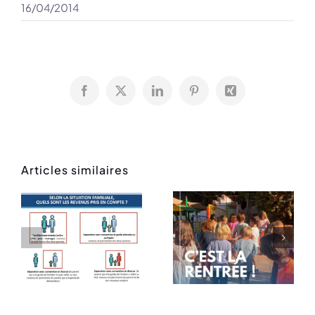
16/04/2014
Facebook
X
LinkedIn
Pinterest
Xing
Articles similaires
Rentrée
Message
des
de rentrée
classes