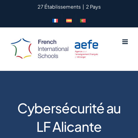
Passer
27 Établissements
|
2 Pays
au
contenu
Cybersécurité au
LF Alicante