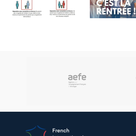
classes
ren