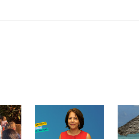
age de
Voilà l’été…