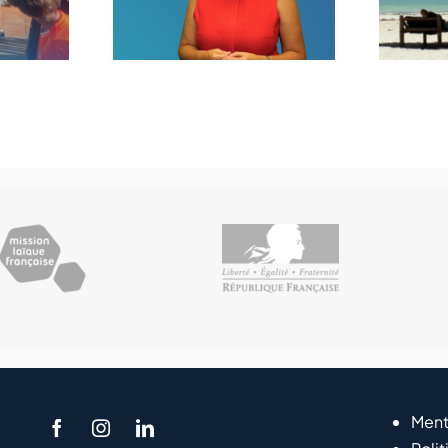
trée
Ment