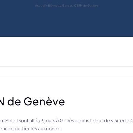
Accueil
»
Élèves de Gava au CERN de Genève
RN de Genève
on-Soleil sont allés 3 jours à Genève dans le but de visiter
eur de particules au monde.