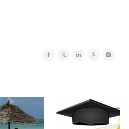
Facebook
X
LinkedIn
Pinterest
Xing
Résultats du
Bourses