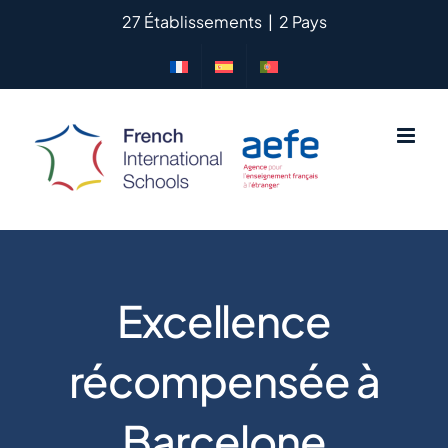
Passer
27 Établissements
|
2 Pays
au
contenu
Excellence
récompensée à
Barcelone