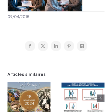
09/04/2015
Facebook
X
LinkedIn
Pinterest
Xing
Articles similaires
re
Rentrée
Bourses
des
scolaires