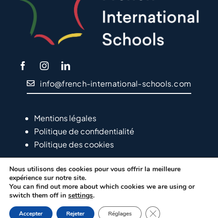
info@french-international-schools.com
Mentions légales
Politique de confidentialité
Politique des cookies
Nous utilisons des cookies pour vous offrir la meilleure
expérience sur notre site.
You can find out more about which cookies we are using or
switch them off in
settings
.
© Copyright EFEP – 2024
LVS2 – Agencia de Marketing
Fermer la bannière d
Online y Posicionamiento Web
Accepter
Rejeter
Réglages