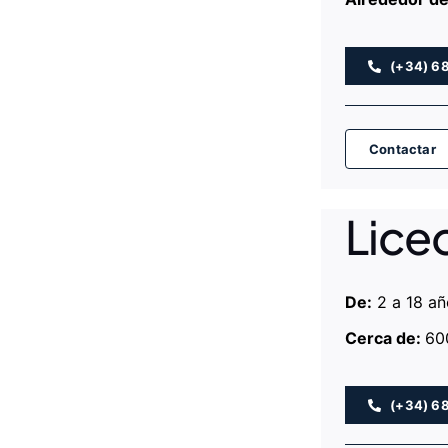
(+34) 6
Contactar
Lice
De:
2 a 18 añ
Cerca de:
60
(+34) 6