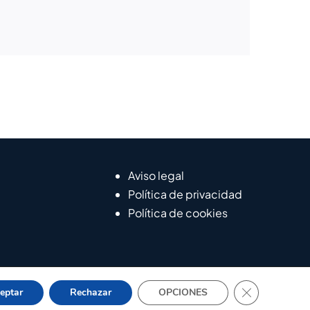
Aviso legal
Política de privacidad
Política de cookies
Cerrar el bann
eptar
Rechazar
OPCIONES
iento Web