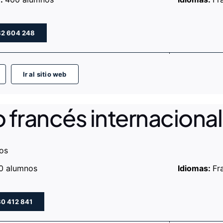
82 604 248
Ir al sitio web
o francés internaciona
os
0 alumnos
Idiomas:
Fr
80 412 841