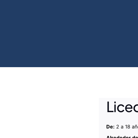
Liceo
De:
2 a 18 añ
Alrededor d