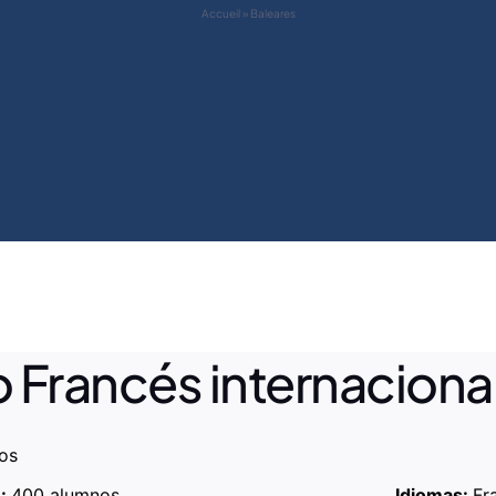
Accueil
»
Baleares
 Francés internacional
os
e:
400 alumnos
Idiomas:
Fr