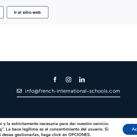
Ir al sitio web
info@french-international-schools.com
 y la estrictamente necesaria para dar nuestro servicio.
es
”. La base legítima es el consentimiento del usuario
.
Si
Ac
ght EFEP – 2024
LVS2 – Agencia de Marketing Online y Posicionam
i desea gestionarlas, haga click en OPCIONES.