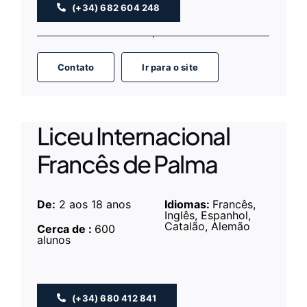
(+34) 682 604 248
Contato
Ir para o site
Liceu Internacional
Francês de Palma
De:
2 aos 18
anos
Idiomas:
Francês,
Inglês, Espanhol,
Catalão, Alemão
Cerca de :
600
alunos
(+34) 680 412 841