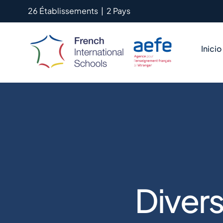
Saltar
26 Établissements
|
2 Pays
al
contenido
Inicio
Divers