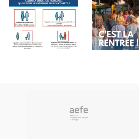
Rentrée des
Mess
classes
ren