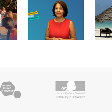
age de
Voilà l’été…
trée