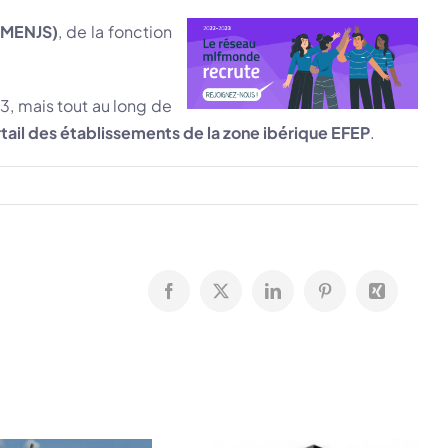
MENJS)
, de la fonction
, mais tout au long de
tail des établissements de la zone ibérique EFEP
.
Facebook
X
LinkedIn
Pinterest
Xing