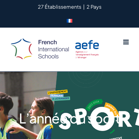
Passer
27 Établissements
|
2 Pays
au
contenu
L’année du sport