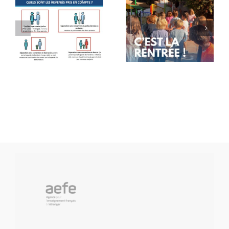
Rentrée
Message
des
de rentrée
classes