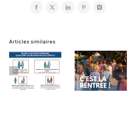
Facebook
X
LinkedIn
Pinterest
Xing
Articles similaires
Rentrée
Message
des
de rentrée
classes