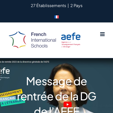
Passer
27 Établissements
|
2 Pays
au
contenu
Message de
rentrée de la DG
de l’AEFE