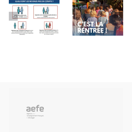
Rentrée
Message
des
de rentrée
classes