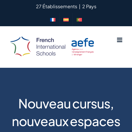
Passer
27 Établissements
|
2 Pays
au
contenu
Nouveau cursus,
nouveaux espaces