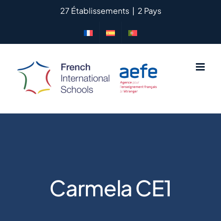
Passer
27 Établissements
|
2 Pays
au
contenu
Carmela CE1