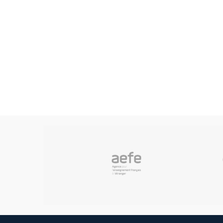
CR
de
Zone