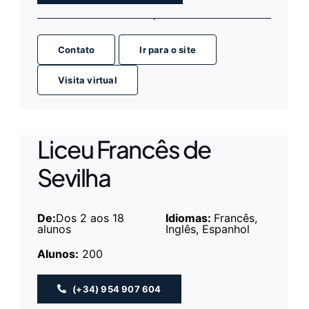
Contato
Ir para o site
Visita
virtual
Liceu Francês de
Sevilha
De:
Dos 2 aos 18
Idiomas:
Francês,
alunos
Inglês, Espanhol
Alunos:
200
(+34) 954 907 604