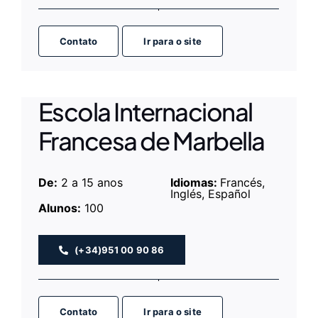
Contato
Ir para o site
Escola Internacional
Francesa de Marbella
De:
2 a 15 anos
Idiomas:
Francés,
Inglés, Español
Alunos:
100
(+34)951 00 90 86
Contato
Ir para o site